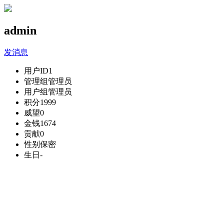
admin
发消息
用户ID
1
管理组
管理员
用户组
管理员
积分
1999
威望
0
金钱
1674
贡献
0
性别
保密
生日
-