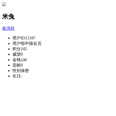
米兔
发消息
用户ID
12187
用户组
中级会员
积分
245
威望
0
金钱
240
贡献
0
性别
保密
生日
-