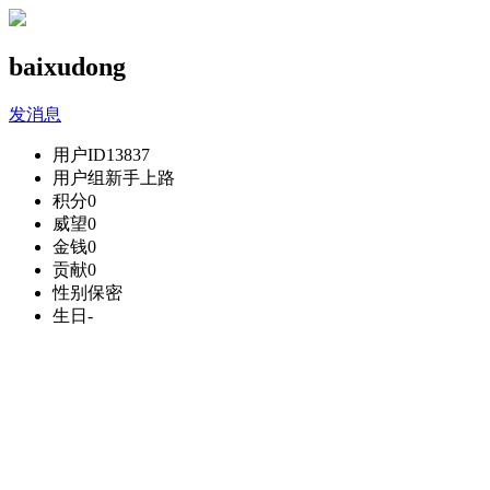
baixudong
发消息
用户ID
13837
用户组
新手上路
积分
0
威望
0
金钱
0
贡献
0
性别
保密
生日
-