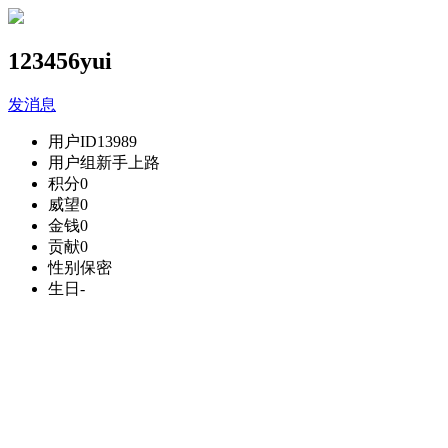
123456yui
发消息
用户ID
13989
用户组
新手上路
积分
0
威望
0
金钱
0
贡献
0
性别
保密
生日
-