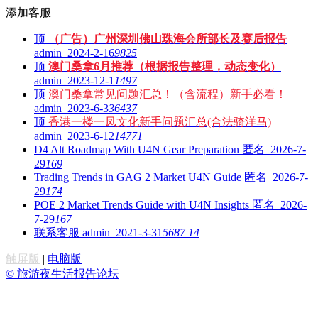
添加客服
顶
（广告）广州深圳佛山珠海会所部长及赛后报告
admin 2024-2-16
9825
顶
澳门桑拿6月推荐（根据报告整理，动态变化）
admin 2023-12-1
1497
顶
澳门桑拿常见问题汇总！（含流程）新手必看！
admin 2023-6-3
36437
顶
香港一楼一凤文化新手问题汇总(合法骑洋马)
admin 2023-6-12
14771
D4 Alt Roadmap With U4N Gear Preparation
匿名 2026-7-
29
169
Trading Trends in GAG 2 Market U4N Guide
匿名 2026-7-
29
174
POE 2 Market Trends Guide with U4N Insights
匿名 2026-
7-29
167
联系客服
admin 2021-3-31
5687
14
触屏版
|
电脑版
© 旅游夜生活报告论坛