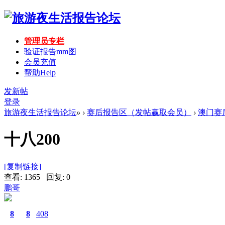
管理员专栏
验证报告mm图
会员充值
帮助
Help
发新帖
登录
旅游夜生活报告论坛
»
›
赛后报告区（发帖赢取会员）
›
澳门赛
十八200
[复制链接]
查看: 1365 回复: 0
鹏哥
8
8
408