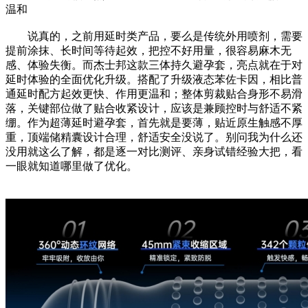
温和
说真的，之前用延时类产品，要么是传统外用喷剂，需要
提前涂抹、长时间等待起效，把控不好用量，很容易麻木无
感、体验失衡。而杰士邦这款三体持久避孕套，亮点就在于对
延时体验的全面优化升级。搭配了升级液态苯佐卡因，相比普
通延时配方起效更快、作用更温和；整体剪裁贴合身形不易滑
落，关键部位做了贴合收紧设计，应该是兼顾控时与舒适不紧
绷。作为超薄延时避孕套，首先就是要薄，贴近原生触感不厚
重，顶端储精囊设计合理，舒适安全没说了。别问我为什么还
没用就这么了解，都是逐一对比测评、亲身试错经验大把，看
一眼就知道哪里做了优化。