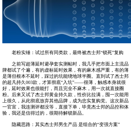
老粉实锤：试过所有同类款，最终被杰士邦“锁死”复购
之前写超薄延时避孕套实测帖时，我几乎把市面上主流品
牌都试了个遍，有的虚标延时效果，有的麻木感严重，有的薄
是薄但根本不延时，踩过的坑能绕地球半圈。直到试了杰士邦
的超凡持久003款，才算彻底“入坑”——很薄，触感本身就很
好，延时效果也很能打，而且完全不麻木，用一次就直接圈
粉。后来又试了杰士邦黄金持久款，性价比拉满，囤一次能用
上很久，从此彻底放弃其他品牌，成为忠实复购党。这次新品
一官宣，我连测评都没等，直接下单，毕竟杰士邦的品控和体
验，我还是信得过的，很期待解锁新品。
隐藏思路：其实杰士邦男生产品 是组合的“变强方案”