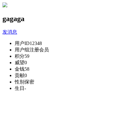
gagaga
发消息
用户ID
12348
用户组
注册会员
积分
59
威望
0
金钱
58
贡献
0
性别
保密
生日
-