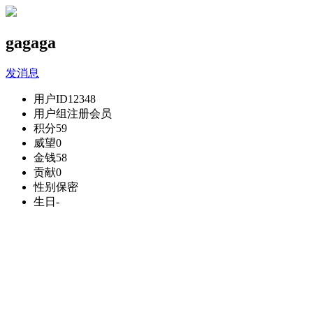
gagaga
发消息
用户ID
12348
用户组
注册会员
积分
59
威望
0
金钱
58
贡献
0
性别
保密
生日
-