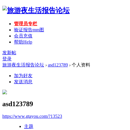
管理员专栏
验证报告mm图
会员充值
帮助
Help
发新帖
登录
旅游夜生活报告论坛
›
asd123789
›
个人资料
加为好友
发送消息
asd123789
https://www.gtayou.com/?13523
主题