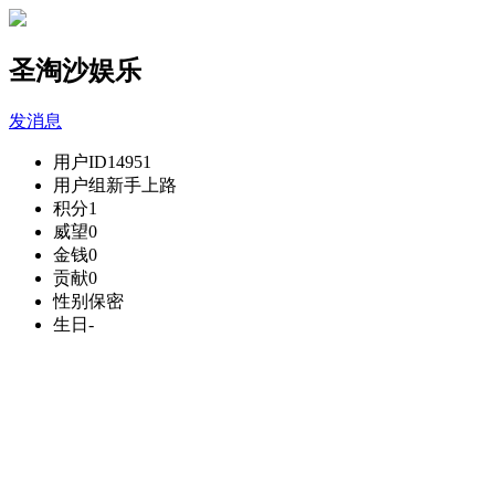
圣淘沙娱乐
发消息
用户ID
14951
用户组
新手上路
积分
1
威望
0
金钱
0
贡献
0
性别
保密
生日
-