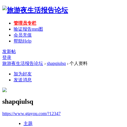
管理员专栏
验证报告mm图
会员充值
帮助
Help
发新帖
登录
旅游夜生活报告论坛
›
shapqiulsq
›
个人资料
加为好友
发送消息
shapqiulsq
https://www.gtayou.com/?12347
主题