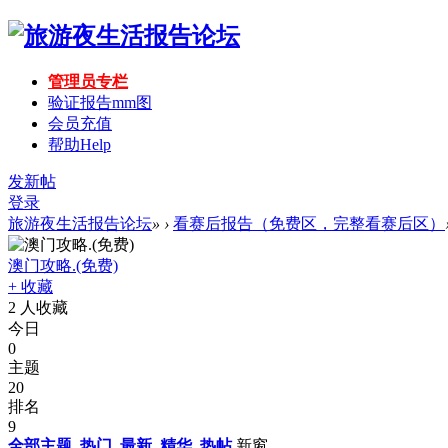
管理员专栏
验证报告mm图
会员充值
帮助
Help
发新帖
登录
旅游夜生活报告论坛
»
›
看赛后报告（免费区，完整看赛后区）
澳门攻略.(免费)
+ 收藏
2
人收藏
今日
0
主题
20
排名
9
全部主题
热门
最新
精华
热帖
新窗