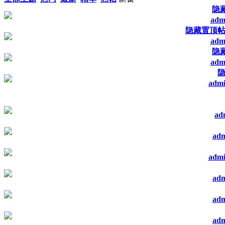
隐
adm
隐藏置顶
adm
隐
adm
adm
ad
ad
adm
ad
ad
ad